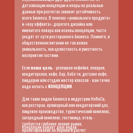
детализации концепции и опоры на реальные
данные при расчетах зависит устойчивость
всего бизнеса. В поисках «уникального продукта»
и «вау эффекта», дорогого дизайна или
именитого повара как основы концепции, часто
уходят от сути ресторанного бизнеса. Помните, в
общественном питании не так важна
уникальность, как целостность и уместность
Антонина Пальчик
восприятия гостями.
Если
ваша цель
- успешная кофейня, пекарня,
Эксперт по запуску проектов в индустрии питания.
кондитерская, кафе, бар, бабл ти, детское кафе,
Специалист по бизнес-ориентированному
пиццерия или студия мастер классов - вам точно
проектированию.
надо начать с
КОНЦЕПЦИИ
.
Опыт собственного бизнеса: кофейня sorso di
Для таких видов бизнеса в индустрии HoReCa,
espresso трансформировалась в семейный бизнес
как ресторан, кулинарный или кондитерский цех,
— кофеобжарочную фабрику sorso.
пищевое производство, туристический комплекс,
загородный комплекс, гостиница, отель -
Уже 7 лет в проектном консалтинге.
требуется глубокое знание рынка,
Концепция бывает двух видов:
проектирование по нормам и расчет