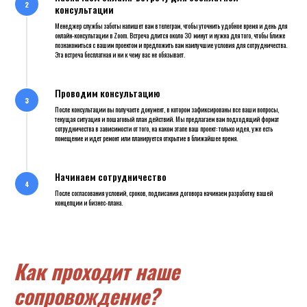
консультации
Менеджер службы заботы напишет вам в телеграм, чтобы уточнить удобное время и день для
онлайн-консультации в Zoom. Встреча длится около 30 минут и нужна для того, чтобы ближе
познакомиться с вашим проектом и предложить вам наилучшие условия для сотрудничества.
Эта встреча бесплатная и ни к чему вас не обязывает.
Проводим консультацию
После консультации вы получаете документ, в котором зафиксированы все ваши вопросы,
текущая ситуация и пошаговый план действий. Мы предлагаем вам подходящий формат
сотрудничества в зависимости от того, на каком этапе ваш проект: только идея, уже есть
помещение и идет ремонт или планируется открытие в ближайшее время.
Начинаем сотрудничество
После согласования условий, сроков, подписания договора начинаем разработку вашей
концепции и бизнес-плана.
Как проходит наше
сопровождение?