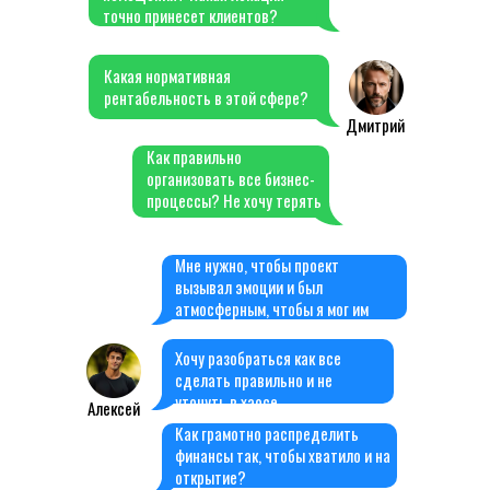
точно принесет клиентов?
Какая нормативная
рентабельность в этой сфере?
Дмитрий
Как правильно
организовать все бизнес-
процессы? Не хочу терять
время в пустую.
Мне нужно, чтобы проект
вызывал эмоции и был
атмосферным, чтобы я мог им
гордиться!
Хочу разобраться как все
сделать правильно и не
утонуть в хаосе.
Алексей
Как грамотно распределить
финансы так, чтобы хватило и на
открытие?