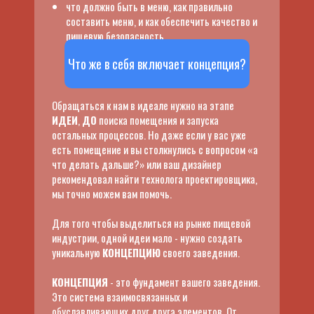
что должно быть в меню, как правильно
составить меню, и как обеспечить качество и
пищевую безопасность.
Что же в себя включает концепция?
Обращаться к нам в идеале нужно на этапе
ИДЕИ
,
ДО
поиска помещения и запуска
остальных процессов. Но даже если у вас уже
есть помещение и вы столкнулись с вопросом «а
Основатели компании DoMy и
что делать дальше?» или ваш дизайнер
главные эксперты
рекомендовал найти технолога проектировщика,
мы точно можем вам помочь.
Для того чтобы выделиться на рынке пищевой
индустрии, одной идеи мало - нужно создать
уникальную
КОНЦЕПЦИЮ
своего заведения.
КОНЦЕПЦИЯ
- это фундамент вашего заведения.
Это система взаимосвязанных и
обуславливающих друг друга элементов. От