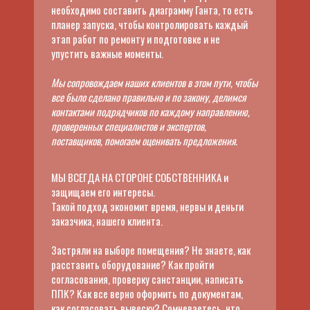
Анастасия Ширейко
необходимо составить диаграмму Ганта, то есть
планер запуска, чтобы контролировать каждый
этап работ по ремонту и подготовке и не
Эксперт в построении прибыльного системного
упустить важные моменты.
бизнеса, даже в условиях минимального бюджета.
Знает все о стратегическом маркетинге: как
Мы сопровождаем наших клиентов в этом пути, чтобы
сделать так, чтоб у вас покупали?
все было сделано правильно и по закону, делимся
контактами подрядчиков по каждому направлению,
Опыт собственного бизнеса: в общепите 12 лет —
проверенных специалистов и экспертов,
построила сеть кондитерских-кофеен
cakes.by
поставщиков, помогаем оценивать предложения.
3 года в консалтинге в сфере запуска бизнеса с
МЫ ВСЕГДА НА СТОРОНЕ СОБСТВЕННИКА и
нуля.
защищаем его интересы.
Такой подход экономит время, нервы и деньги
заказчика, нашего клиента.
ИНСТАГРАМ АНАСТАСИИ
Застряли на выборе помещения? Не знаете, как
расставить оборудование? Как пройти
согласования, проверку санстанции, написать
ППК? Как все верно оформить по документам,
как согласовать вывеску? Сомневаетесь, что